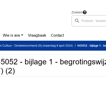
Zoeken
Wie is wie
Vraagbaak
Contact
 Cultuur - Oordeelsvormend (S) (maandag 8 april 2024)
645052 - bijlage 1 - b
5052 - bijlage 1 - begrotingswij
) (2)