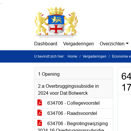
Ga naar de inhoud van deze pagina
Ga naar het zoeken
Ga naar het menu
Dashboard
Vergaderingen
Overzichten
U bevindt zich hier:
Home
Vergaderingen
Economie en
64
1 Opening
17
2.a Overbruggingssubsidie in
2024 voor Dat Bolwerck
634706 - Collegevoorstel
634706 - Raadsvoorstel
634706 - Begrotingswijziging
2024-16 Overbruggingssubsidie