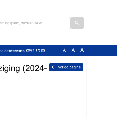
A
A
A
egrotingswijziging (2024-17) (2)
ziging (2024-
Vorige pagina