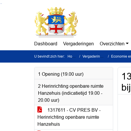
Ga naar de inhoud van deze pagina
Ga naar het zoeken
Ga naar het menu
Dashboard
Vergaderingen
Overzichten
U bevindt zich hier:
Home
Vergaderingen
Economie en 
13
1 Opening (19.00 uur)
bi
2 Herinrichting openbare ruimte
Hanzehuis (indicatietijd 19.00 -
20.00 uur)
1317611 - CV PRES BV -
Herinrichting openbare ruimte
Hanzehuis