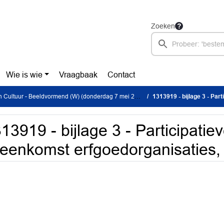
Zoeken
Wie is wie
Vraagbaak
Contact
Cultuur - Beeldvormend (W) (donderdag 7 mei 2026)
1313919 - bijlage 3 - Participatievers
13919 - bijlage 3 - Participatie
jeenkomst erfgoedorganisaties, 