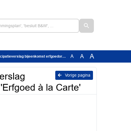
A
A
A
lag bijeenkomst erfgoedorganisaties, 'Erfgoed à la Carte'
verslag
Vorige pagina
'Erfgoed à la Carte'