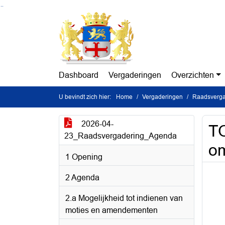
Ga naar de inhoud van deze pagina
Ga naar het zoeken
Ga naar het menu
Dashboard
Vergaderingen
Overzichten
U bevindt zich hier:
Home
Vergaderingen
Raadsvergad
2026-04-
T
23_Raadsvergadering_Agenda
om
1 Opening
2 Agenda
2.a Mogelijkheid tot indienen van
moties en amendementen