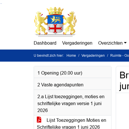
Ga naar de inhoud van deze pagina
Ga naar het zoeken
Ga naar het menu
Dashboard
Vergaderingen
Overzichten
U bevindt zich hier:
Home
Vergaderingen
Ruimte - Oo
Br
1 Opening (20.00 uur)
ju
2 Vaste agendapunten
2.a Lijst toezeggingen, moties en
schriftelijke vragen versie 1 juni
2026
Lijst Toezeggingen Moties en
Schriftelijke vragen 1 juni 2026