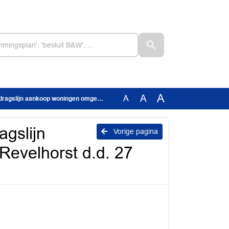
A
A
A
gen omgeving De Revelhorst d.d. 27 november 2025 zonder namen
agslijn
Vorige pagina
evelhorst d.d. 27