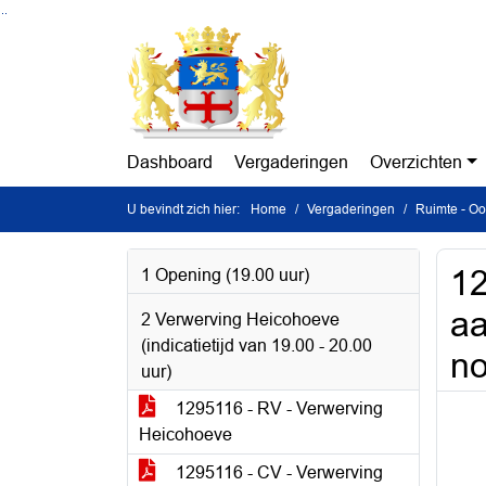
Ga naar de inhoud van deze pagina
Ga naar het zoeken
Ga naar het menu
Dashboard
Vergaderingen
Overzichten
U bevindt zich hier:
Home
Vergaderingen
Ruimte - Oo
12
1 Opening (19.00 uur)
aa
2 Verwerving Heicohoeve
(indicatietijd van 19.00 - 20.00
n
uur)
1295116 - RV - Verwerving
Heicohoeve
1295116 - CV - Verwerving