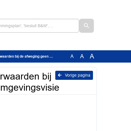
A
A
A
fweging geen derde brug in omgevingsvisie
waarden bij
Vorige pagina
omgevingsvisie