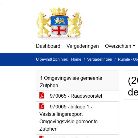
Ga naar de inhoud van deze pagina
Ga naar het zoeken
Ga naar het menu
Dashboard
Vergaderingen
Overzichten
U bevindt zich hier:
Home
Vergaderingen
Ruimte - O
(2
1 Omgevingsvisie gemeente
Zutphen
de
970065 - Raadsvoorstel
970065 - bijlage 1 -
Vaststellingsrapport
Omgevingsvisie gemeente
Zutphen