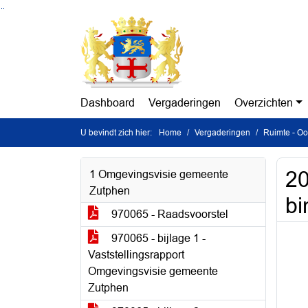
Ga naar de inhoud van deze pagina
Ga naar het zoeken
Ga naar het menu
Dashboard
Vergaderingen
Overzichten
U bevindt zich hier:
Home
Vergaderingen
Ruimte - O
20
1 Omgevingsvisie gemeente
Zutphen
bi
970065 - Raadsvoorstel
970065 - bijlage 1 -
Vaststellingsrapport
Omgevingsvisie gemeente
Zutphen