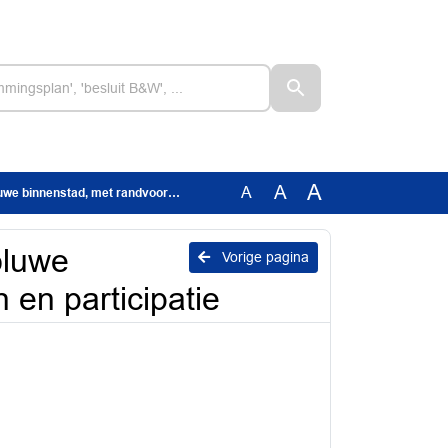
A
A
A
ad, met randvoorwaarden en participatie
oluwe
Vorige pagina
en participatie