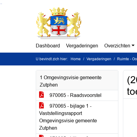
Ga naar de inhoud van deze pagina
Ga naar het zoeken
Ga naar het menu
Dashboard
Vergaderingen
Overzichten
U bevindt zich hier:
Home
Vergaderingen
Ruimte - O
(
1 Omgevingsvisie gemeente
Zutphen
to
970065 - Raadsvoorstel
970065 - bijlage 1 -
Vaststellingsrapport
Omgevingsvisie gemeente
Zutphen