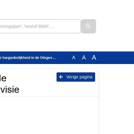
A
A
A
ankelijkheid in de Omgevingsvisie
de
Vorige pagina
visie