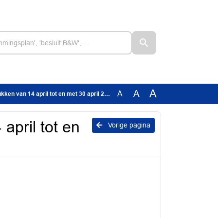
A
A
A
en van 14 april tot en met 30 april 2026
april tot en
Vorige pagina