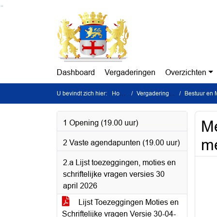
Ga naar de inhoud van deze pagina
Ga naar het zoeken
Ga naar het menu
Dashboard
Vergaderingen
Overzichten
U bevindt zich hier:
Home
Vergaderingen
Bestuur en M
Me
1 Opening (19.00 uur)
me
2 Vaste agendapunten (19.00 uur)
2.a Lijst toezeggingen, moties en
schriftelijke vragen versies 30
april 2026
Lijst Toezeggingen Moties en
Schriftelijke vragen Versie 30-04-