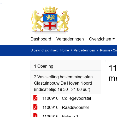
Ga naar de inhoud van deze pagina
Ga naar het zoeken
Ga naar het menu
Dashboard
Vergaderingen
Overzichten
U bevindt zich hier:
Home
Vergaderingen
Ruimte - Oo
11
1 Opening
me
2 Vaststelling bestemmingsplan
Glastuinbouw De Hoven Noord
(indicatietijd 19.30 - 21.00 uur)
1106916 - Collegevoorstel
1106916 - Raadsvoorstel
1106916 - Bijlage 1 -