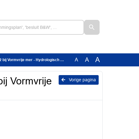
A
A
A
j Vormvrije mer - Hydrologisch onderzoek
bij Vormvrije
Vorige pagina