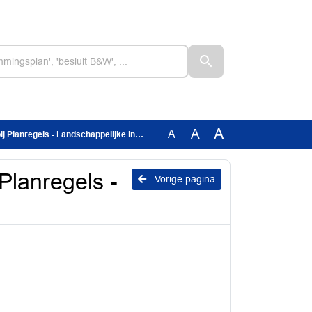
A
A
A
 Planregels - Landschappelijke inpassing
 Planregels -
Vorige pagina