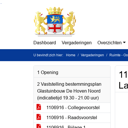
Ga naar de inhoud van deze pagina
Ga naar het zoeken
Ga naar het menu
Dashboard
Vergaderingen
Overzichten
U bevindt zich hier:
Home
Vergaderingen
Ruimte - Oo
11
1 Opening
La
2 Vaststelling bestemmingsplan
Glastuinbouw De Hoven Noord
(indicatietijd 19.30 - 21.00 uur)
1106916 - Collegevoorstel
1106916 - Raadsvoorstel
1106916 - Bijlage 1 -