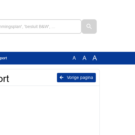
A
A
A
port
rt
Vorige pagina