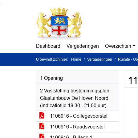
Ga naar de inhoud van deze pagina
Ga naar het zoeken
Ga naar het menu
Dashboard
Vergaderingen
Overzichten
U bevindt zich hier:
Home
Vergaderingen
Ruimte - Oo
11
1 Opening
2 Vaststelling bestemmingsplan
Glastuinbouw De Hoven Noord
(indicatietijd 19.30 - 21.00 uur)
1106916 - Collegevoorstel
1106916 - Raadsvoorstel
1106916 - Bijlage 1 -