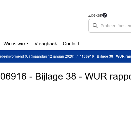
Zoeken
Wie is wie
Vraagbaak
Contact
rdeelsvormend (C) (maandag 12 januari 2026)
1106916 - Bijlage 38 - WUR rap
06916 - Bijlage 38 - WUR rappo