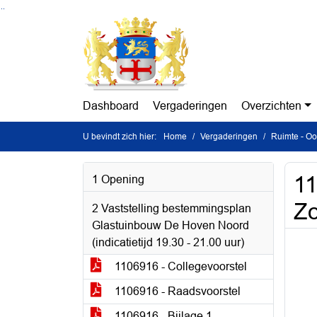
Ga naar de inhoud van deze pagina
Ga naar het zoeken
Ga naar het menu
Dashboard
Vergaderingen
Overzichten
U bevindt zich hier:
Home
Vergaderingen
Ruimte - Oo
11
1 Opening
Zo
2 Vaststelling bestemmingsplan
Glastuinbouw De Hoven Noord
(indicatietijd 19.30 - 21.00 uur)
1106916 - Collegevoorstel
1106916 - Raadsvoorstel
1106916 - Bijlage 1 -