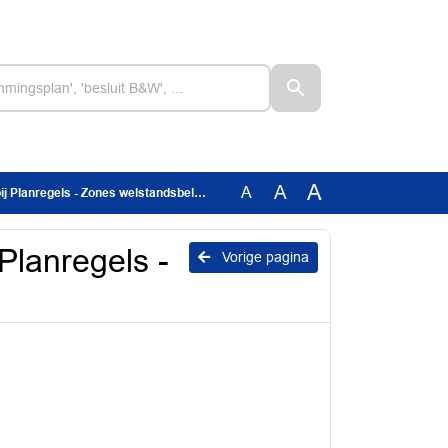
A
A
A
ij Planregels - Zones welstandsbeleid
 Planregels -
Vorige pagina