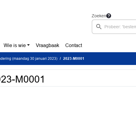
Zoeken
Wie is wie
Vraagbaak
Contact
dering (maandag 30 januari 2023)
2023-M0001
023-M0001