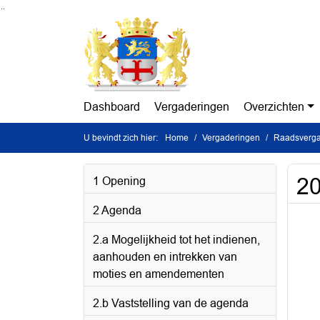
Ga naar de inhoud van deze pagina
Ga naar het zoeken
Ga naar het menu
Dashboard
Vergaderingen
Overzichten
U bevindt zich hier:
Home
Vergaderingen
Raadsverga
2
1 Opening
2 Agenda
2.a Mogelijkheid tot het indienen,
aanhouden en intrekken van
moties en amendementen
2.b Vaststelling van de agenda