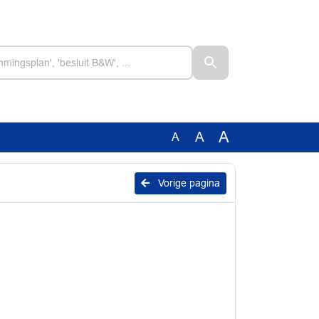
A
A
A
Vorige pagina