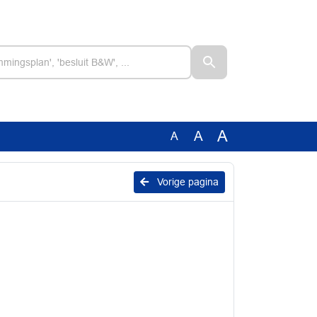
A
A
A
Vorige pagina