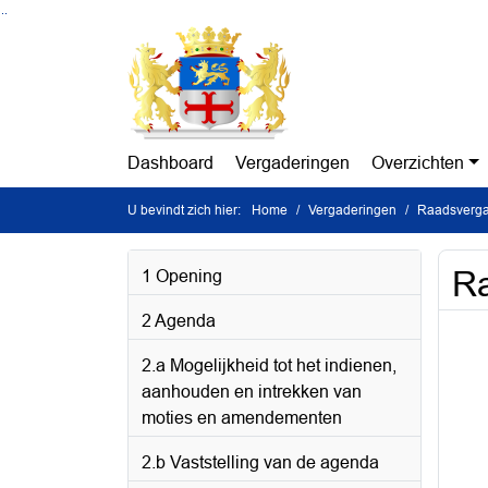
Ga naar de inhoud van deze pagina
Ga naar het zoeken
Ga naar het menu
Dashboard
Vergaderingen
Overzichten
U bevindt zich hier:
Home
Vergaderingen
Raadsverga
Ra
1 Opening
2 Agenda
2.a Mogelijkheid tot het indienen,
aanhouden en intrekken van
moties en amendementen
2.b Vaststelling van de agenda