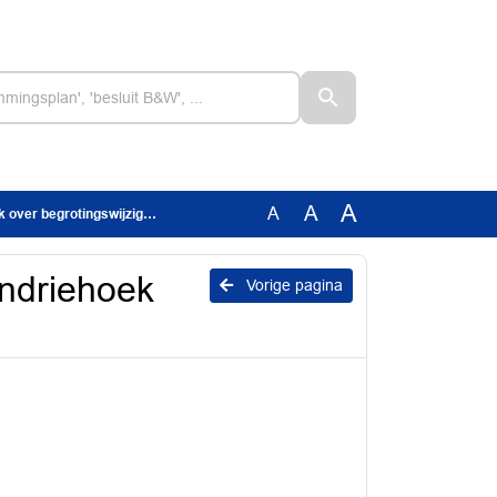
A
A
A
over begrotingswijziging
endriehoek
Vorige pagina