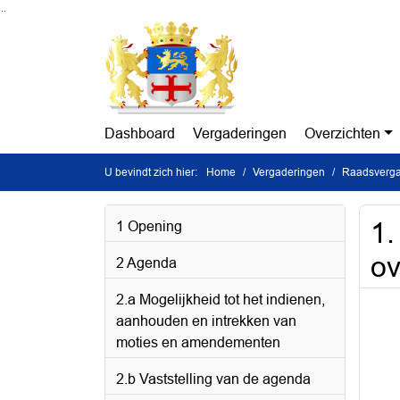
Ga naar de inhoud van deze pagina
Ga naar het zoeken
Ga naar het menu
Dashboard
Vergaderingen
Overzichten
U bevindt zich hier:
Home
Vergaderingen
Raadsverga
1.
1 Opening
ov
2 Agenda
2.a Mogelijkheid tot het indienen,
aanhouden en intrekken van
moties en amendementen
2.b Vaststelling van de agenda