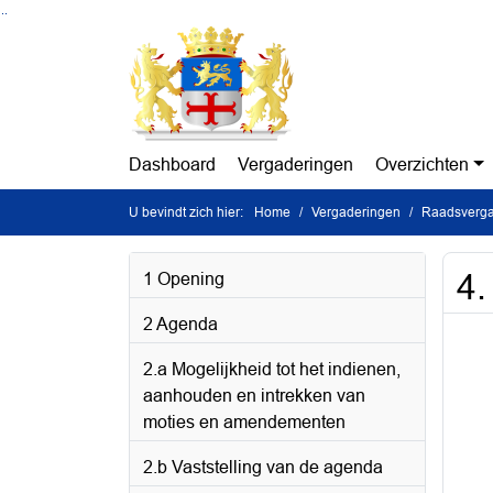
Ga naar de inhoud van deze pagina
Ga naar het zoeken
Ga naar het menu
Dashboard
Vergaderingen
Overzichten
U bevindt zich hier:
Home
Vergaderingen
Raadsverga
4.
1 Opening
2 Agenda
2.a Mogelijkheid tot het indienen,
aanhouden en intrekken van
moties en amendementen
2.b Vaststelling van de agenda