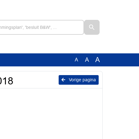
A
A
A
018
Vorige pagina