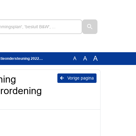
A
A
A
 verordening Fractieondersteuning 2022
ning
Vorige pagina
erordening