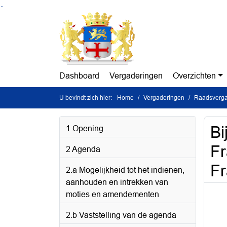
Ga naar de inhoud van deze pagina
Ga naar het zoeken
Ga naar het menu
Dashboard
Vergaderingen
Overzichten
U bevindt zich hier:
Home
Vergaderingen
Raadsverga
Bi
1 Opening
Fr
2 Agenda
Fr
2.a Mogelijkheid tot het indienen,
aanhouden en intrekken van
moties en amendementen
2.b Vaststelling van de agenda