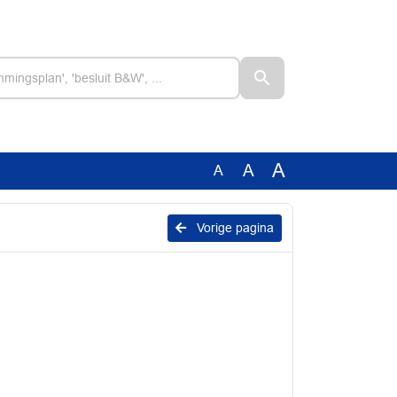
A
A
A
Vorige pagina