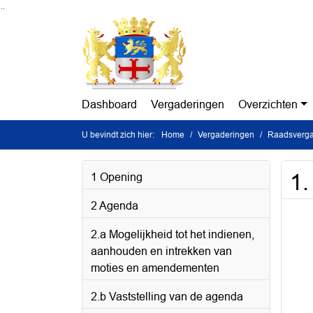
Ga naar de inhoud van deze pagina
Ga naar het zoeken
Ga naar het menu
Dashboard
Vergaderingen
Overzichten
U bevindt zich hier:
Home
Vergaderingen
Raadsverga
1.
1 Opening
2 Agenda
2.a Mogelijkheid tot het indienen,
aanhouden en intrekken van
moties en amendementen
2.b Vaststelling van de agenda