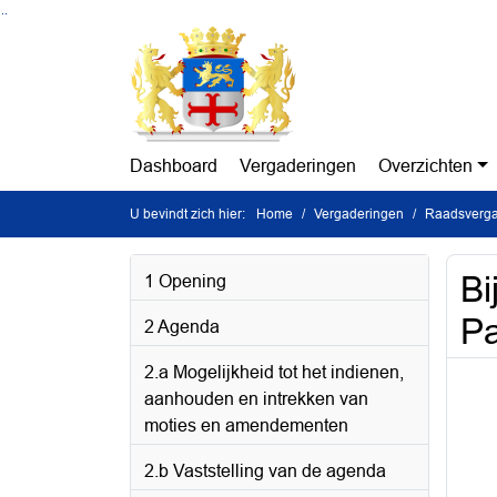
Ga naar de inhoud van deze pagina
Ga naar het zoeken
Ga naar het menu
Dashboard
Vergaderingen
Overzichten
U bevindt zich hier:
Home
Vergaderingen
Raadsverga
Bi
1 Opening
Pa
2 Agenda
2.a Mogelijkheid tot het indienen,
aanhouden en intrekken van
moties en amendementen
2.b Vaststelling van de agenda