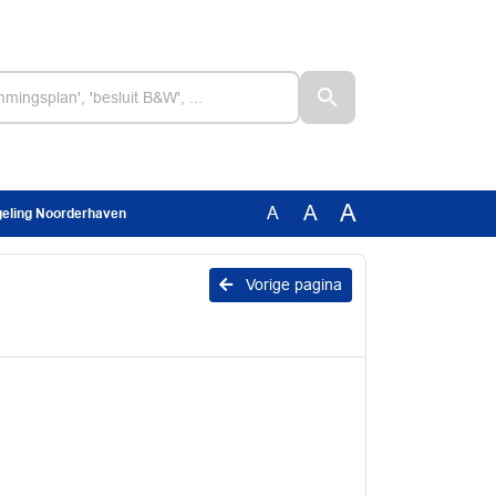
A
A
A
egeling Noorderhaven
Vorige pagina