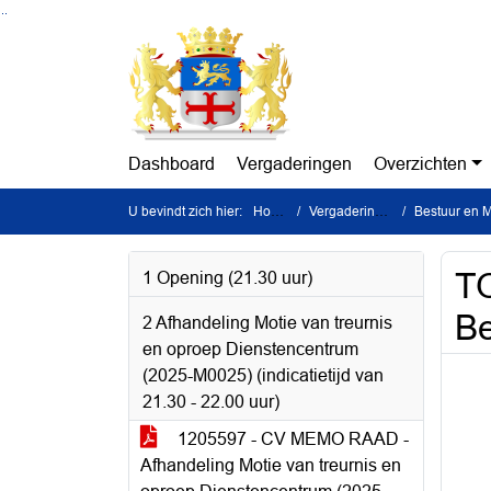
Ga naar de inhoud van deze pagina
Ga naar het zoeken
Ga naar het menu
Dashboard
Vergaderingen
Overzichten
U bevindt zich hier:
Home
Vergaderingen
Bestuur en Mi
TO
1 Opening (21.30 uur)
Be
2 Afhandeling Motie van treurnis
en oproep Dienstencentrum
(2025-M0025) (indicatietijd van
21.30 - 22.00 uur)
1205597 - CV MEMO RAAD -
Afhandeling Motie van treurnis en