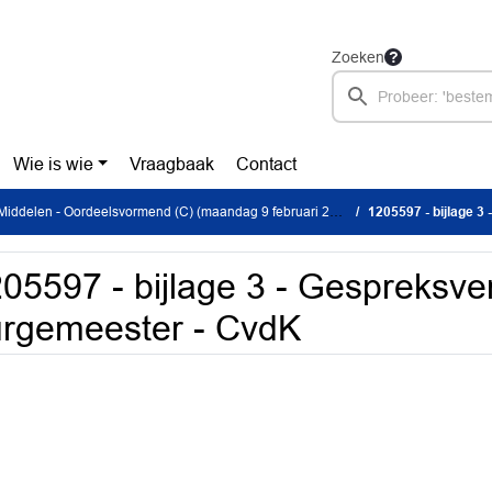
Zoeken
Wie is wie
Vraagbaak
Contact
Middelen - Oordeelsvormend (C) (maandag 9 februari 2026)
1205597 - bijlage 
05597 - bijlage 3 - Gespreksve
rgemeester - CvdK