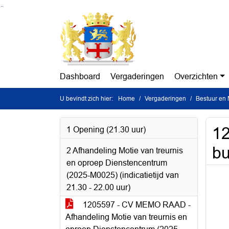
Ga naar de inhoud van deze pagina
Ga naar het zoeken
Ga naar het menu
Dashboard
Vergaderingen
Overzichten
U bevindt zich hier:
Home
Vergaderingen
Bestuur en 
12
1 Opening (21.30 uur)
bu
2 Afhandeling Motie van treurnis
en oproep Dienstencentrum
(2025-M0025) (indicatietijd van
21.30 - 22.00 uur)
1205597 - CV MEMO RAAD -
Afhandeling Motie van treurnis en