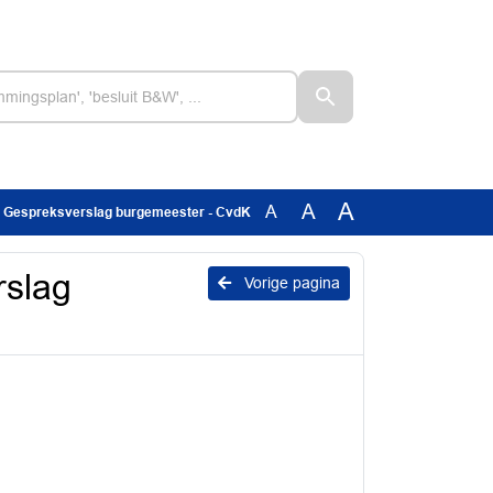
A
A
A
3 - Gespreksverslag burgemeester - CvdK
rslag
Vorige pagina