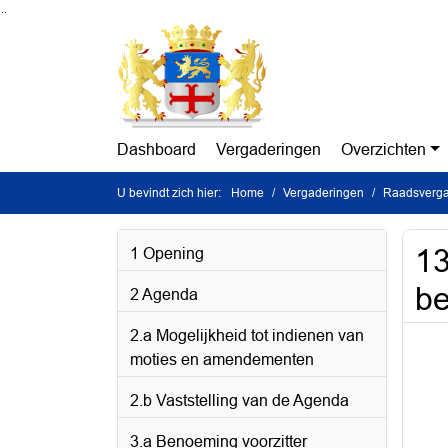
Ga naar de inhoud van deze pagina
Ga naar het zoeken
Ga naar het menu
Dashboard
Vergaderingen
Overzichten
U bevindt zich hier:
Home
Vergaderingen
Raadsverga
13
1 Opening
be
2 Agenda
2.a Mogelijkheid tot indienen van
moties en amendementen
2.b Vaststelling van de Agenda
3.a Benoeming voorzitter