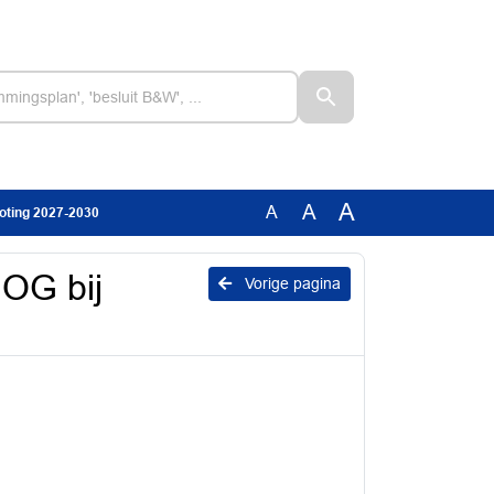
A
A
A
roting 2027-2030
NOG bij
Vorige pagina