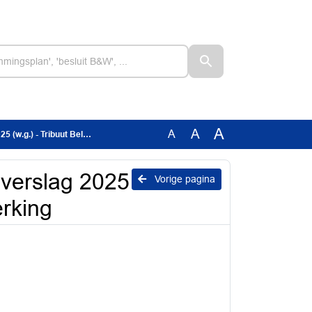
A
A
A
ribuut Belastingsamenwerking
sverslag 2025
Vorige pagina
erking