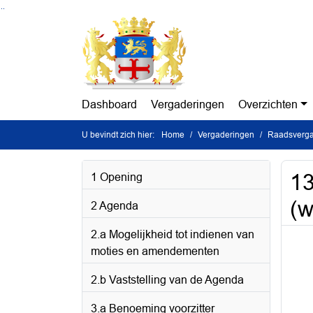
Ga naar de inhoud van deze pagina
Ga naar het zoeken
Ga naar het menu
Dashboard
Vergaderingen
Overzichten
U bevindt zich hier:
Home
Vergaderingen
Raadsverga
13
1 Opening
(w
2 Agenda
2.a Mogelijkheid tot indienen van
moties en amendementen
2.b Vaststelling van de Agenda
3.a Benoeming voorzitter