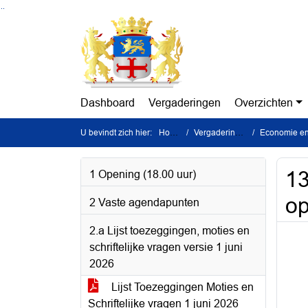
Ga naar de inhoud van deze pagina
Ga naar het zoeken
Ga naar het menu
Dashboard
Vergaderingen
Overzichten
U bevindt zich hier:
Home
Vergaderingen
Economie en C
13
1 Opening (18.00 uur)
op
2 Vaste agendapunten
2.a Lijst toezeggingen, moties en
schriftelijke vragen versie 1 juni
2026
Lijst Toezeggingen Moties en
Schriftelijke vragen 1 juni 2026