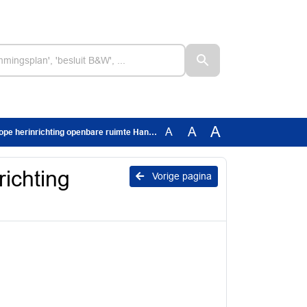
A
A
A
pe herinrichting openbare ruimte Hanzehuis
richting
Vorige pagina